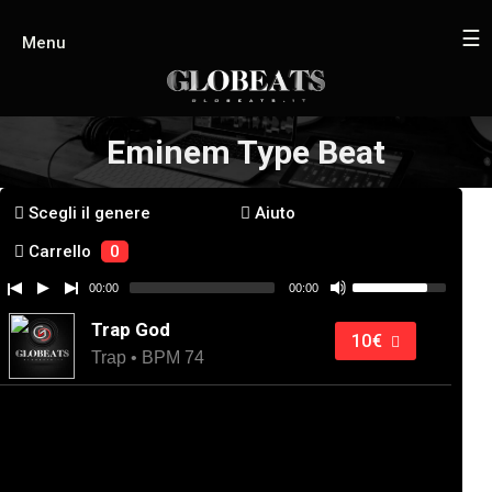
☰
Menu
Eminem Type Beat
Scegli il genere
Aiuto
Carrello
0
00:00
00:00
Trap God
10€
Trap • BPM 74