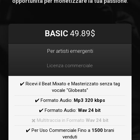
opportunità per monetizzare la tua passione
.
BASIC
49.89$
Per artisti emergenti
Licenza commerciale
✔️ Ricevi il Beat Mixato e Masterizzato senza tag
vocale "Globeats"
✔️ Formato Audio:
Mp3 320 kbps
✔️ Formato Audio:
Wav 24 bit
✖️ Multitraccia in Formato
Wav 24 bit
✔️ Per Uso Commerciale Fino a
1500
brani
venduti