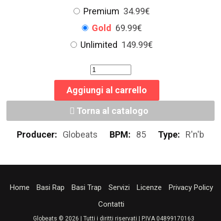
Premium
34.99€
Gold
69.99€
Unlimited
149.99€
Aggiungi al carrello
Torna al catalogo
Producer:
Globeats
BPM:
85
Type:
R'n'b
Home
Basi Rap
Basi Trap
Servizi
Licenze
Privacy Policy
Contatti
Globeats © 2026 | Tutti i diritti riservati | P.IVA 04899170163