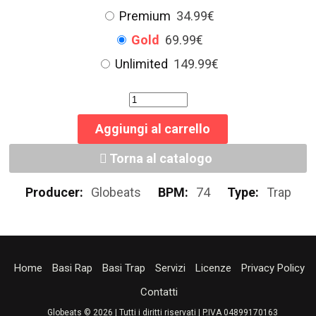
Premium
34.99€
Gold
69.99€
Unlimited
149.99€
Aggiungi al carrello
Torna al catalogo
Producer:
Globeats
BPM:
74
Type:
Trap
Home
Basi Rap
Basi Trap
Servizi
Licenze
Privacy Policy
Contatti
Globeats © 2026 | Tutti i diritti riservati | P.IVA 04899170163