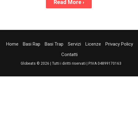
Read More
›
Home
Basi Rap
Basi Trap
Servizi
Licenze
Privacy Policy
Contatti
Globeats © 2026 | Tutti i diritti riservati | P.IVA 04899170163