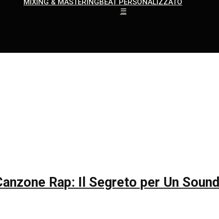
MIXING & MASTERING
BEAT PERSONALIZZATO
☰
Canzone Rap: Il Segreto per Un Soun