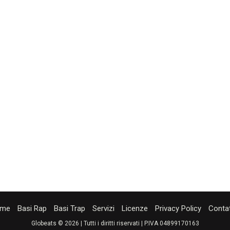
me
Basi Rap
Basi Trap
Servizi
Licenze
Privacy Policy
Contat
Globeats © 2026 | Tutti i diritti riservati | P.IVA 04899170163