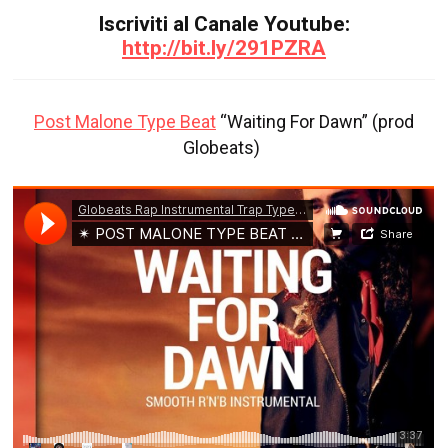
Iscriviti al Canale Youtube
:
http://bit.ly/291PZRA
Post Malone Type Beat
“Waiting For Dawn” (prod
Globeats)