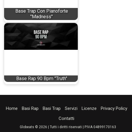
Base Trap Con Pianoforte
"Madness"
Base Rap 90 Bpm "Truth"
Home
Basi Rap
Basi Trap
Servizi
Licenze
Privacy Policy
Contatti
Globeats © 2026 | Tutti i diritti riservati | P.IVA 04899170163