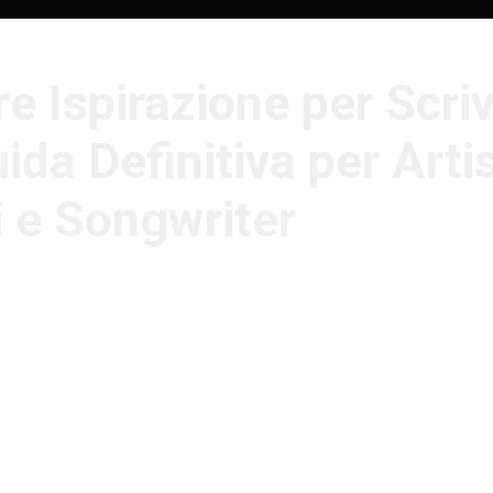
e Ispirazione per Scri
da Definitiva per Artis
i e Songwriter